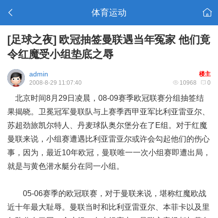
体育运动
[足球之夜]
欧冠抽签曼联遇当年冤家 他们竟
令红魔受小组垫底之辱
admin
楼主
2008-8-29 11:07:40
10968
0
北京时间8月29日凌晨，08-09赛季欧冠联赛分组抽签结
果揭晓。卫冕冠军曼联队与上赛季西甲亚军比利亚雷亚尔、
苏超劲旅凯尔特人、丹麦球队奥尔堡分在了E组。对于红魔
曼联来说，小组赛遭遇比利亚雷亚尔或许会勾起他们的伤心
事，因为，最近10年欧冠，曼联唯一一次小组赛即遭出局，
就是与黄色潜水艇分在同一小组。
05-06赛季的欧冠联赛，对于曼联来说，堪称红魔欧战
近十年最大耻辱。曼联当时和比利亚雷亚尔、本菲卡以及里