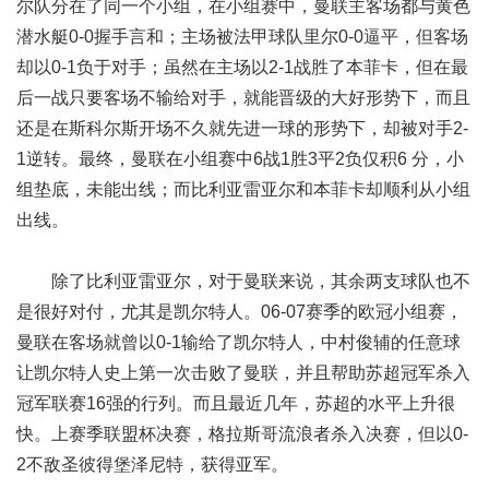
尔队分在了同一个小组，在小组赛中，曼联主客场都与黄色
潜水艇0-0握手言和；主场被法甲球队里尔0-0逼平，但客场
却以0-1负于对手；虽然在主场以2-1战胜了本菲卡，但在最
后一战只要客场不输给对手，就能晋级的大好形势下，而且
还是在斯科尔斯开场不久就先进一球的形势下，却被对手2-
1逆转。最终，曼联在小组赛中6战1胜3平2负仅积6 分，小
组垫底，未能出线；而比利亚雷亚尔和本菲卡却顺利从小组
出线。
除了比利亚雷亚尔，对于曼联来说，其余两支球队也不
是很好对付，尤其是凯尔特人。06-07赛季的欧冠小组赛，
曼联在客场就曾以0-1输给了凯尔特人，中村俊辅的任意球
让凯尔特人史上第一次击败了曼联，并且帮助苏超冠军杀入
冠军联赛16强的行列。而且最近几年，苏超的水平上升很
快。上赛季联盟杯决赛，格拉斯哥流浪者杀入决赛，但以0-
2不敌圣彼得堡泽尼特，获得亚军。