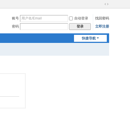
切
换
账号
自动登录
找回密码
到
宽
密码
立即注册
登录
版
快捷导航