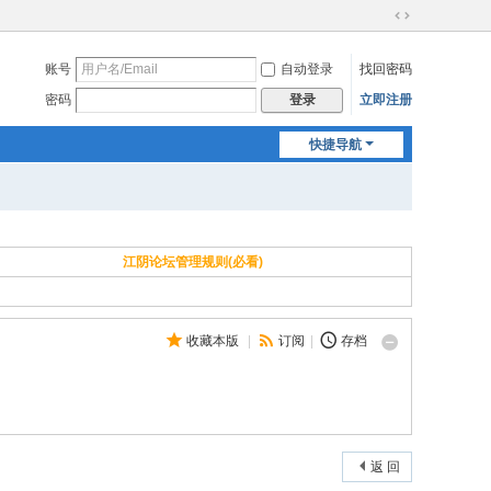
切
换
账号
自动登录
找回密码
到
宽
密码
立即注册
登录
版
快捷导航
江阴论坛管理规则(必看)
收藏本版
|
订阅
|
存档
返 回