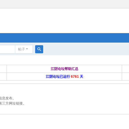
帖子
搜
索
江阴论坛帮助汇总
江阴论坛已运行
6761
天
信息发布。
第三方网址链接。