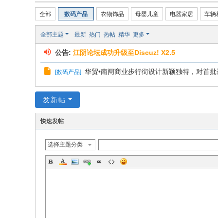
全部
数码产品
衣物饰品
母婴儿童
电器家居
车辆
全部主题
最新
热门
热帖
精华
更多
公告:
江阴论坛成功升级至Discuz! X2.5
华贸•南闸商业步行街设计新颖独特，对首批进
[
数码产品
]
发新帖
快速发帖
选择主题分类