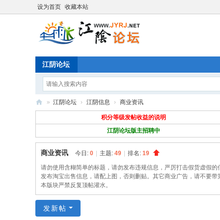
设为首页
收藏本站
江阴论坛
»
江阴论坛
›
江阴信息
›
商业资讯
江
积分等级发帖收益的说明
阴
江阴论坛版主招聘中
论
商业资讯
今日:
0
|
主题:
49
|
排名:
19
坛
请勿使用含糊简单的标题，请勿发布违规信息，严厉打击假货虚假的
发布淘宝出售信息，请配上图，否则删贴。其它商业广告，请不要带
本版块严禁反复顶帖灌水。
发新帖