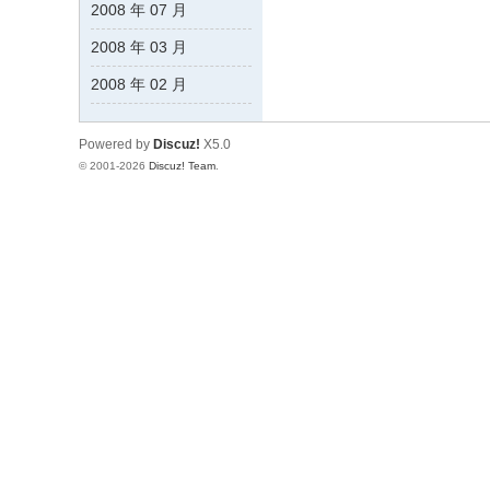
2008 年 07 月
2008 年 03 月
2008 年 02 月
Powered by
Discuz!
X5.0
© 2001-2026
Discuz! Team
.