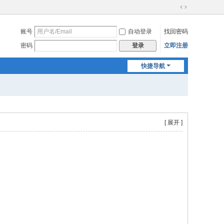
切
换
账号
自动登录
找回密码
到
宽
密码
立即注册
登录
版
快捷导航
[ 展开 ]