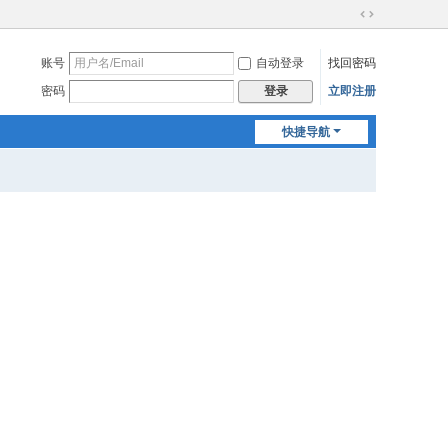
切
换
账号
自动登录
找回密码
到
宽
密码
立即注册
登录
版
快捷导航